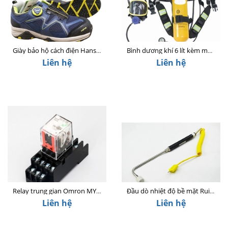
Giày bảo hộ cách điện Hans HS-77 DAVINCH 4 Insulation
Bình dương khí 6 lít kèm mặt nạ bảo hộ
Liên hệ
Liên hệ
Relay trung gian Omron MY4N-GS DC24 (14 chân dẹp nhỏ)
Đầu dò nhiệt độ bề mặt Ruibao
Liên hệ
Liên hệ