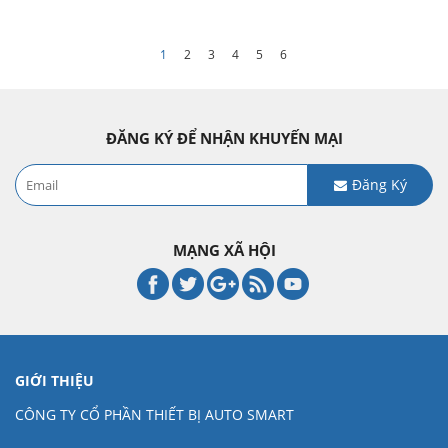
1
2
3
4
5
6
ĐĂNG KÝ ĐỂ NHẬN KHUYẾN MẠI
Đăng Ký
MẠNG XÃ HỘI
GIỚI THIỆU
CÔNG TY CỔ PHẦN THIẾT BỊ AUTO SMART