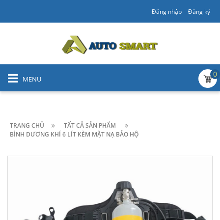
Đăng nhập
Đăng ký
0
MENU
TRANG CHỦ
TẤT CẢ SẢN PHẨM
BÌNH DƯƠNG KHÍ 6 LÍT KÈM MẶT NẠ BẢO HỘ