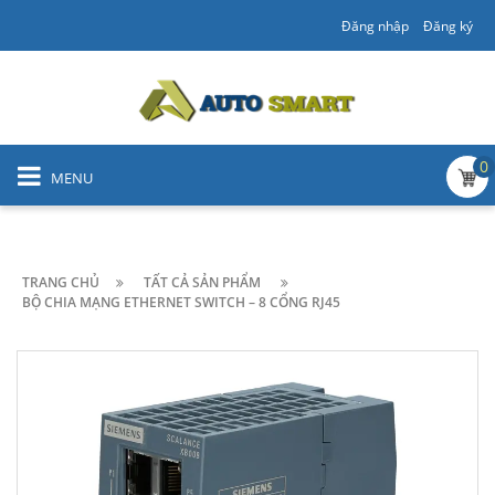
Đăng nhập
Đăng ký
0
MENU
TRANG CHỦ
TẤT CẢ SẢN PHẨM
BỘ CHIA MẠNG ETHERNET SWITCH – 8 CỔNG RJ45