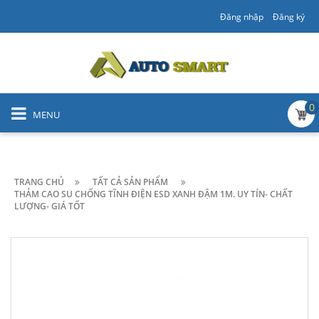
Đăng nhập
Đăng ký
0
MENU
TRANG CHỦ
TẤT CẢ SẢN PHẨM
THẢM CAO SU CHỐNG TĨNH ĐIỆN ESD XANH ĐẬM 1M. UY TÍN- CHẤT
LƯỢNG- GIÁ TỐT